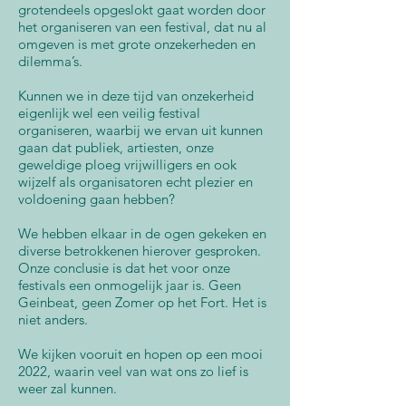
grotendeels opgeslokt gaat worden door
het organiseren van een festival, dat nu al
omgeven is met grote onzekerheden en
dilemma’s.
Kunnen we in deze tijd van onzekerheid
eigenlijk wel een veilig festival
organiseren, waarbij we ervan uit kunnen
gaan dat publiek, artiesten, onze
geweldige ploeg vrijwilligers en ook
wijzelf als organisatoren echt plezier en
voldoening gaan hebben?
We hebben elkaar in de ogen gekeken en
diverse betrokkenen hierover gesproken.
Onze conclusie is dat het voor onze
festivals een onmogelijk jaar is. Geen
Geinbeat, geen Zomer op het Fort. Het is
niet anders.
We kijken vooruit en hopen op een mooi
2022, waarin veel van wat ons zo lief is
weer zal kunnen.